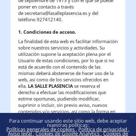
de septiembre de 1973 y con el que se puede
poner en contacto a través
de secretaria@lasalleplasencia.es
y del
teléfono 927412140
.
1. Condiciones de acceso.
La finalidad de esta web es facilitar información
sobre nuestros servicios y actividades. Su
utilización supone la aceptación plena por el
Usuario de estas condiciones, por lo que si no
está de acuerdo con el contenido de las
mismas deberá abstenerse de hacer uso de la
web, así como de los servicios ofrecidos en
ella.
LA SALLE PLASENCIA
se reserva el
derecho a efectuar las modificaciones que
estime oportunas, pudiendo modificar,
suprimir o incluir, sin previo aviso, nuevos
contenidos y/o servicios, así como la forma en
x
que éstos aparezcan presentados y localizados
Para continuar usando este sitio web, debe aceptar
y las condiciones de uso de la web.
nuestras políticas:
Políticas generales de cookies
Política de privacidad
El Usuario acepta que el acceso y uso de la web
Aviso legal
Cookies de Google Analytics
Cookies de